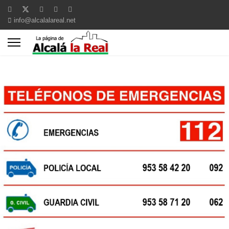
info@alcalalareal.net