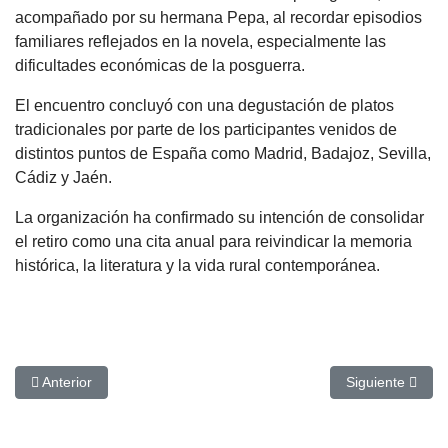
acompañado por su hermana Pepa, al recordar episodios
familiares reflejados en la novela, especialmente las
dificultades económicas de la posguerra.
El encuentro concluyó con una degustación de platos
tradicionales por parte de los participantes venidos de
distintos puntos de España como Madrid, Badajoz, Sevilla,
Cádiz y Jaén.
La organización ha confirmado su intención de consolidar
el retiro como una cita anual para reivindicar la memoria
histórica, la literatura y la vida rural contemporánea.
Artículo anterior: Lázaro Díaz se presenta de nuevo a las oposici
Artículo siguien
Anterior
Siguiente