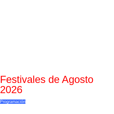
Una de las tradiciones más arraigadas en nuestra
ciudad, declarada de Interés Turístico Andaluz.
Mezcla de fervor, arte e historia.
Festivales de Agosto
2026
Programación