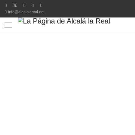
info@alcalalareal.net
Alcalá la Real
Una mirada al pasado, presente y futuro de Alcalá
la Real, en la Sierra Sur de Jaén, una ciudad llena
de historia, cultura y patrimonio.