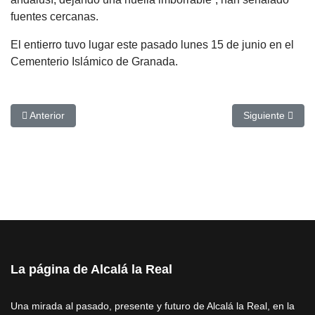
fuentes cercanas.
El entierro tuvo lugar este pasado lunes 15 de junio en el
Cementerio Islámico de Granada.
Artículo anterior: María Mudarra, subcampeona de España de tumbl
Artículo siguien
Anterior
Siguiente
La página de Alcalá la Real
Una mirada al pasado, presente y futuro de Alcalá la Real, en la