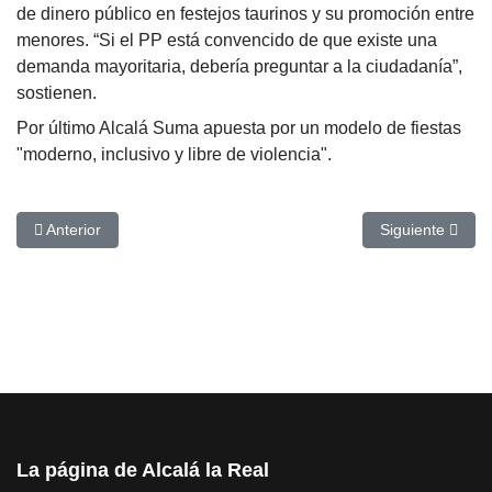
de dinero público en festejos taurinos y su promoción entre
menores. “Si el PP está convencido de que existe una
demanda mayoritaria, debería preguntar a la ciudadanía”,
sostienen.
Por último Alcalá Suma apuesta por un modelo de fiestas
"moderno, inclusivo y libre de violencia".
Artículo anterior: Mercedes Canovaca será reconocida por su labo
Artículo siguie
Anterior
Siguiente
La página de Alcalá la Real